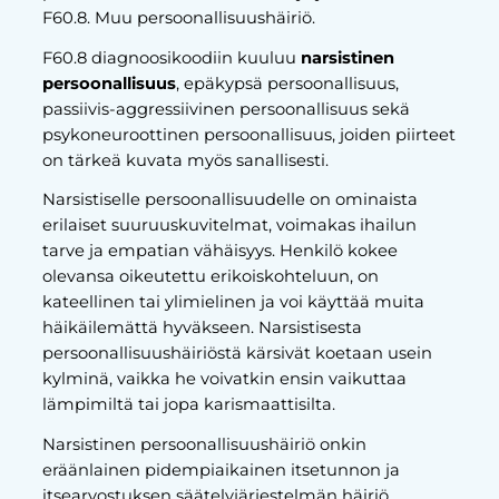
F60.8. Muu persoonallisuushäiriö.
F60.8 diagnoosikoodiin kuuluu
narsistinen
persoonallisuus
, epäkypsä persoonallisuus,
passiivis-aggressiivinen persoonallisuus sekä
psykoneuroottinen persoonallisuus, joiden piirteet
on tärkeä kuvata myös sanallisesti.
Narsistiselle persoonallisuudelle on ominaista
erilaiset suuruuskuvitelmat, voimakas ihailun
tarve ja empatian vähäisyys. Henkilö kokee
olevansa oikeutettu erikoiskohteluun, on
kateellinen tai ylimielinen ja voi käyttää muita
häikäilemättä hyväkseen. Narsistisesta
persoonallisuushäiriöstä kärsivät koetaan usein
kylminä, vaikka he voivatkin ensin vaikuttaa
lämpimiltä tai jopa karismaattisilta.
Narsistinen persoonallisuushäiriö onkin
eräänlainen pidempiaikainen itsetunnon ja
itsearvostuksen säätelyjärjestelmän häiriö.