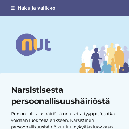
Siirry
Haku ja valikko
sivun
sisältöön
Narsismin uhrien tuki ry
Narsistisesta
persoonallisuushäiriöstä
Persoonallisuushäiriöitä on useita tyyppejä, jotka
voidaan luokitella erikseen. Narsistinen
persoonallisuushäiriö kuuluu nykyään luokkaan