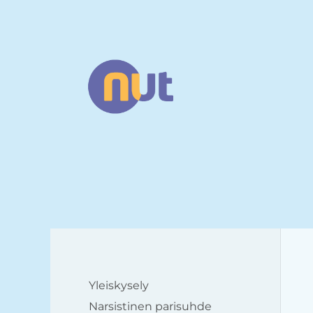
Siirry
sivun
sisältöön
Narsismin uhrien tuki ry
Yleiskysely
Narsistinen parisuhde