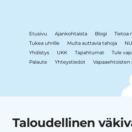
Etusivu
Ajankohtaista
Blogi
Tietoa 
Tukea uhrille
Muita auttavia tahoja
NUT
Yhdistys
UKK
Tapahtumat
Tule vap
Palaute
Yhteystiedot
Vapaaehtoisten 
Taloudellinen väkiv