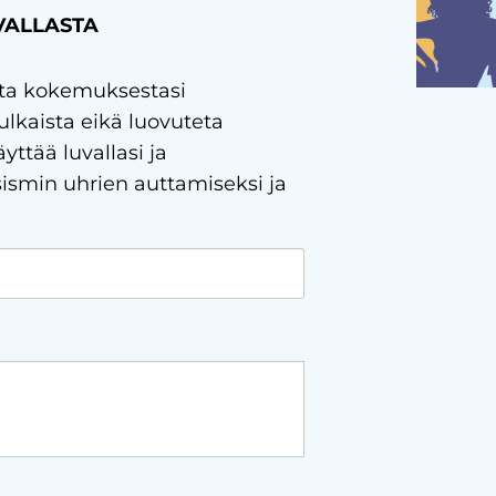
VALLASTA
asta kokemuksestasi
julkaista eikä luovuteta
yttää luvallasi ja
smin uhrien auttamiseksi ja