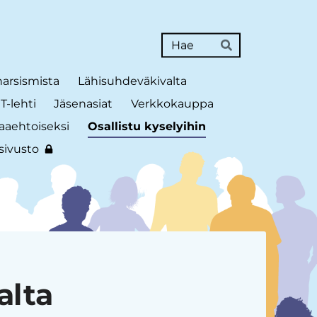
Haku
Hae
narsismista
Lähisuhdeväkivalta
-lehti
Jäsenasiat
Verkkokauppa
aaehtoiseksi
Osallistu kyselyihin
sivusto
alta