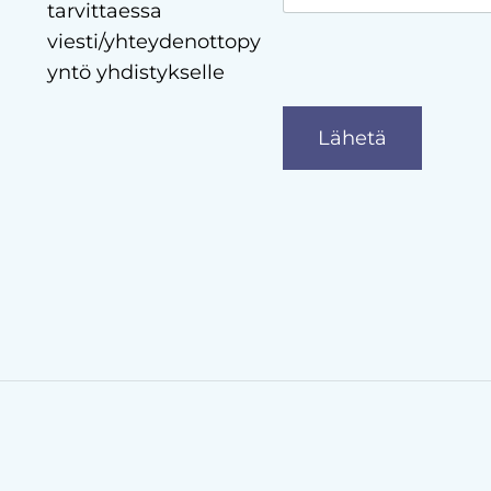
tarvittaessa
viesti/yhteydenottopy
yntö yhdistykselle
Lähetä