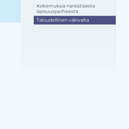
Kokemuksia narsistisesta
lapsuusperheestä
Taloudellinen väkivalta