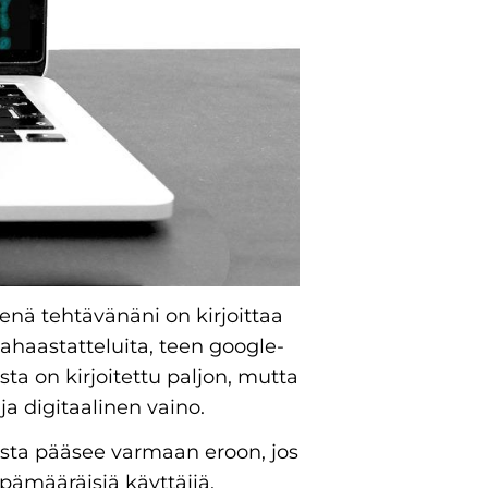
tenä tehtävänäni on kirjoittaa
ijahaastatteluita, teen google-
sta on kirjoitettu paljon, mutta
ja digitaalinen vaino.
esta pääsee varmaan eroon, jos
epämääräisiä käyttäjiä.