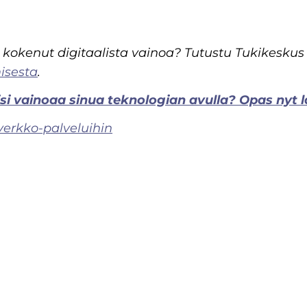
i kokenut digitaalista vainoa? Tutustu Tukikesku
misesta
.
si vainoaa sinua teknologian avulla? Opas nyt l
verkko-palveluihin