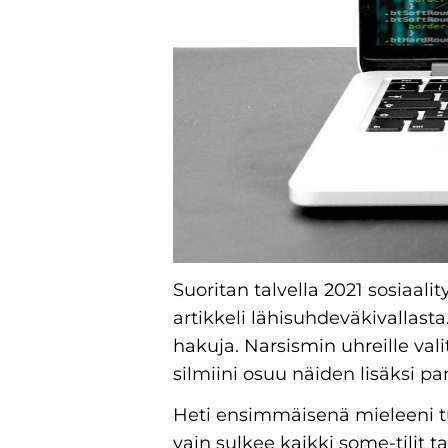
Suoritan talvella 2021 sosiaali
artikkeli lähisuhdeväkivallasta.
hakuja. Narsismin uhreille vali
silmiini osuu näiden lisäksi pa
Heti ensimmäisenä mieleeni tul
vain sulkee kaikki some-tilit t