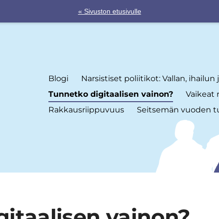
« Sivuston etusivulle
Blogi
Narsistiset poliitikot: Vallan, ihailun
Tunnetko digitaalisen vainon?
Vaikeat r
Rakkausriippuvuus
Seitsemän vuoden t
itaalisen vainon?