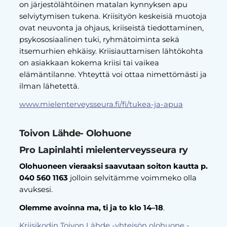
on järjestölähtöinen matalan kynnyksen apu
selviytymisen tukena. Kriisityön keskeisiä muotoja
ovat neuvonta ja ohjaus, kriiseistä tiedottaminen,
psykososiaalinen tuki, ryhmätoiminta sekä
itsemurhien ehkäisy. Kriisiauttamisen lähtökohta
on asiakkaan kokema kriisi tai vaikea
elämäntilanne. Yhteyttä voi ottaa nimettömästi ja
ilman lähetettä.
www.mielenterveysseura.fi/fi/tukea-ja-apua
Toivon Lähde- Olohuone
Pro Lapinlahti mielenterveysseura ry
Olohuoneen vieraaksi saavutaan soiton kautta p.
040 560 1163
jolloin selvitämme voimmeko olla
avuksesi.
Olemme avoinna ma, ti ja to klo 14–18
.
Kriisikodin Toivon Lähde -yhteisön olohuone -