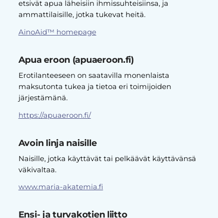
etsivät apua läheisiin ihmissuhteisiinsa, ja
ammattilaisille, jotka tukevat heitä.
AinoAid™ homepage
Apua eroon (apuaeroon.fi)
Erotilanteeseen on saatavilla monenlaista
maksutonta tukea ja tietoa eri toimijoiden
järjestämänä.
https://apuaeroon.fi/
Avoin linja naisille
Naisille, jotka käyttävät tai pelkäävät käyttävänsä
väkivaltaa.
www.maria-akatemia.fi
Ensi- ja turvakotien liitto