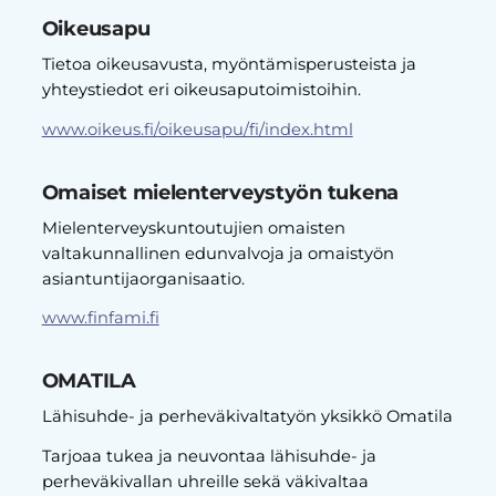
Oikeusapu
Tietoa oikeusavusta, myöntämisperusteista ja
yhteystiedot eri oikeusaputoimistoihin.
www.oikeus.fi/oikeusapu/fi/index.html
Omaiset mielenterveystyön tukena
Mielenterveyskuntoutujien omaisten
valtakunnallinen edunvalvoja ja omaistyön
asiantuntijaorganisaatio.
www.finfami.fi
OMATILA
Lähisuhde- ja perheväkivaltatyön yksikkö Omatila
Tarjoaa tukea ja neuvontaa lähisuhde- ja
perheväkivallan uhreille sekä väkivaltaa