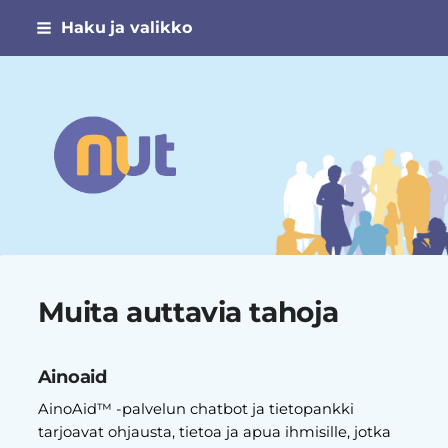
Siirry
Haku ja valikko
sivun
sisältöön
Narsismin uhrien tuki ry
Muita auttavia tahoja
Ainoaid
AinoAid™ -palvelun chatbot ja tietopankki
tarjoavat ohjausta, tietoa ja apua ihmisille, jotka