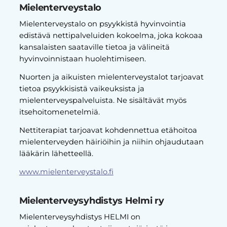
Mielenterveystalo
Mielenterveystalo on psyykkistä hyvinvointia
edistävä nettipalveluiden kokoelma, joka kokoaa
kansalaisten saataville tietoa ja välineitä
hyvinvoinnistaan huolehtimiseen.
Nuorten ja aikuisten mielenterveystalot tarjoavat
tietoa psyykkisistä vaikeuksista ja
mielenterveyspalveluista. Ne sisältävät myös
itsehoitomenetelmiä.
Nettiterapiat tarjoavat kohdennettua etähoitoa
mielenterveyden häiriöihin ja niihin ohjaudutaan
lääkärin lähetteellä.​
www.mielenterveystalo.fi
Mielenterveysyhdistys Helmi ry
Mielenterveysyhdistys HELMI on