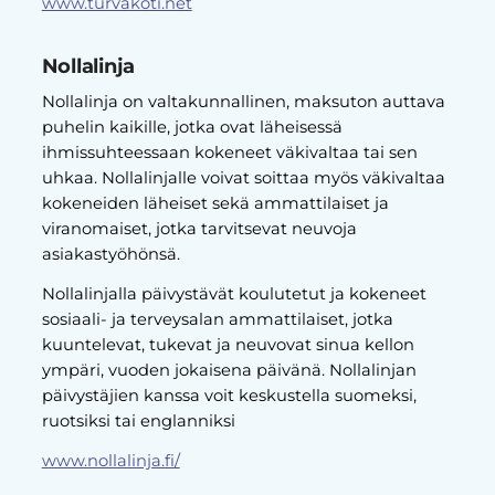
www.turvakoti.net
Nollalinja
Nollalinja on valtakunnallinen, maksuton auttava
puhelin kaikille, jotka ovat läheisessä
ihmissuhteessaan kokeneet väkivaltaa tai sen
uhkaa. Nollalinjalle voivat soittaa myös väkivaltaa
kokeneiden läheiset sekä ammattilaiset ja
viranomaiset, jotka tarvitsevat neuvoja
asiakastyöhönsä.
Nollalinjalla päivystävät koulutetut ja kokeneet
sosiaali- ja terveysalan ammattilaiset, jotka
kuuntelevat, tukevat ja neuvovat sinua kellon
ympäri, vuoden jokaisena päivänä. Nollalinjan
päivystäjien kanssa voit keskustella suomeksi,
ruotsiksi tai englanniksi
www.nollalinja.fi/