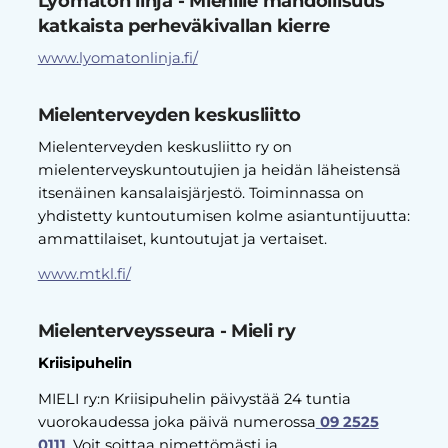
Lyömätön linja - Miehille mahdollisuus
katkaista perheväkivallan kierre
www.lyomatonlinja.fi/
Mielenterveyden keskusliitto
Mielenterveyden keskusliitto ry on
mielenterveyskuntoutujien ja heidän läheistensä
itsenäinen kansalaisjärjestö. Toiminnassa on
yhdistetty kuntoutumisen kolme asiantuntijuutta:
ammattilaiset, kuntoutujat ja vertaiset.
www.mtkl.fi/
Mielenterveysseura - Mieli ry
Kriisipuhelin
MIELI ry:n Kriisipuhelin päivystää 24 tuntia
vuorokaudessa joka päivä numerossa
09 2525
0111
. Voit soittaa nimettömästi ja