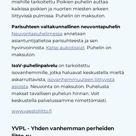
miehille tarkoitettu Poikien puhelin auttaa
kaikissa poikien ja nuorten miesten arkeen
liittyvissä pulmissa. Puhelin on maksuton.
Parisuhteen valtakunnallinen neuvontapuhelin
Neuvontapuhelimessa
annetaan
asiantuntijatietoa parisuhteesta ja sen
hyvinvoinnista.
Katso aukioloajat
. Puhelin on
maksuton.
IsoV-puhelinpalvelu
on tarkoitettu
isovanhemmille, jotka haluavat keskustella mieltä
askarruttavista,
isovanhemmuuteen liittyvistä
asioista
. Neuvonta on maksuton. Puhelusta
maksat tavallisen puhelun hinnan. Voit
keskustella palvelussamme nimettömästi.
www.vaestoliitto.fi
YVPL - Yhden vanhemman perheiden