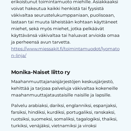
erikoistunut toimintamuoto miehille. Asiakkaaksi
voivat hakeutua kaikki henkistä tai fyysistä
väkivaltaa seurustelukumppaniaan, puolisoaan,
lastaan tai muuta läheistään kohtaan käyttäneet
miehet, sekä myös miehet, jotka pelkäävät
käyttävänsä väkivaltaa tai haluavat arvioida omaa
ja perheensä avun tarvetta.
https://www.miessakit.fi/toimintamuodot/lyomato
n-linja/
Monika-Naiset liitto ry
Maahanmuuttajanaisjärjestöjen keskusjärjestö,
kehittää ja tarjoaa palveluja väkivaltaa kokeneille
maahanmuuttajataustaisille naisille ja lapsille.
Palvelu arabiaksi, dariksi, englanniksi, espanjaksi,
farsiksi, hindiksi, kurdiksi, portugaliksi, ranskaksi,
ruotsiksi, suomeksi, somaliksi, tagalogiksi, thaiksi,
turkiksi, venäjäksi, vietnamiksi ja viroksi