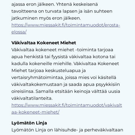
ajassa eron jälkeen. Yhtenä keskeisenä
tavoitteena on turvata lapsen ja isän suhteen
jatkuminen myös eron jälkeen.
https://www.miessakit.fi/toimintamuodot/erosta-
elossa/
Väkivaltaa Kokeneet Miehet
Väkivaltaa kokeneet miehet -toiminta tarjoaa
apua henkistä tai fyysistä väkivaltaa kotona tai
kadulla kokeneille miehille. Väkivaltaa Kokeneet
Miehet tarjoaa keskusteluapua ja
vertaisryhmätoimintaa, joissa mies voi käsitellä
väkivaltakokemustaan ja saada apua psyykkisiin
oireisiinsa. Samalla etsitään keinoja välttää uusia
väkivaltatilanteita.
https://www.miessakit.fi/toimintamuodot/vakivalt
aa-kokeneet-miehet/
Lyömätön Linja
Lyömätön Linja on lähisuhde- ja perheväkivaltaan