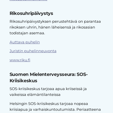
Rikosuhripäivystys
Rikosuhripäivystyksen perustehtävä on parantaa
rikoksen uhrin, hänen läheisensä ja rikosasian
todistajan asemaa.
Auttava puhelin
Juristin puhelinneuvonta
www.riku.fi
Suomen Mielenterveysseura: SOS-
Kriisikeskus
SOS-kriisikeskus tarjoaa apua kriiseissä ja
vaikeissa elämäntilanteissa
Helsingin SOS-kriisikeskus tarjoaa nopeaa
kriisiapua ja varhaiskuntoutumista. Periaatteena