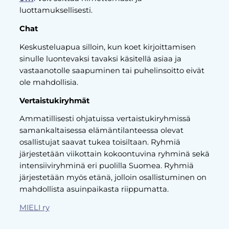
luottamuksellisesti.
Chat
Keskusteluapua silloin, kun koet kirjoittamisen
sinulle luontevaksi tavaksi käsitellä asiaa ja
vastaanotolle saapuminen tai puhelinsoitto eivät
ole mahdollisia.
Vertaistukiryhmät
Ammatillisesti ohjatuissa vertaistukiryhmissä
samankaltaisessa elämäntilanteessa olevat
osallistujat saavat tukea toisiltaan. Ryhmiä
järjestetään viikottain kokoontuvina ryhminä sekä
intensiiviryhminä eri puolilla Suomea. Ryhmiä
järjestetään myös etänä, jolloin osallistuminen on
mahdollista asuinpaikasta riippumatta.
MIELI ry