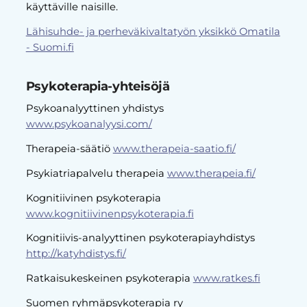
käyttäville naisille.
Lähisuhde- ja perheväkivaltatyön yksikkö Omatila
- Suomi.fi
Psykoterapia-yhteisöjä
Psykoanalyyttinen yhdistys
www.psykoanalyysi.com/
Therapeia-säätiö
www.therapeia-saatio.fi/
Psykiatriapalvelu therapeia
www.therapeia.fi/
Kognitiivinen psykoterapia
www.kognitiivinenpsykoterapia.fi
Kognitiivis-analyyttinen psykoterapiayhdistys
http://katyhdistys.fi/
Ratkaisukeskeinen psykoterapia
www.ratkes.fi
Suomen ryhmäpsykoterapia ry