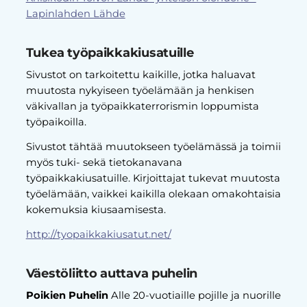
Lapinlahden Lähde
Tukea työpaikkakiusatuille
Sivustot on tarkoitettu kaikille, jotka haluavat
muutosta nykyiseen työelämään ja henkisen
väkivallan ja työpaikkaterrorismin loppumista
työpaikoilla.
Sivustot tähtää muutokseen työelämässä ja toimii
myös tuki- sekä tietokanavana
työpaikkakiusatuille. Kirjoittajat tukevat muutosta
työelämään, vaikkei kaikilla olekaan omakohtaisia
kokemuksia kiusaamisesta.
http://tyopaikkakiusatut.net/
Väestöliitto auttava puhelin
Poikien Puhelin
Alle 20-vuotiaille pojille ja nuorille