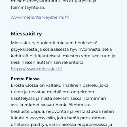
mielenterveyskuntoutujien etujärjestö ja
toimintayhteisö.
www.mielenterveyshelmi.fi/
Miessakit ry
Miessakit ry huolehtii miesten henkisestä,
psyykkisestä ja sosiaalisesta hyvinvoinnista, sekä
kehittää pitkäjänteisesti miesten yhteisvastuun ja
keskinäisen auttamisen rakenteita.
https://www.miessakit.fi/
Erosta Elossa
Erosta Elossa on valtakunnallinen palvelu, joka
tukee ja opastaa miehiä ero-ongelmien
käsittelyssä ja niistä selviämisessä. Toiminnan
avulla miehet saavat henkilökohtaista
keskusteluapua, neuvontaa ja vertaistukea niihin
lukuisiin kysymyksiin, joita herää parisuhteen
uhatessa päättyä, varsinaisessa eroprosessissa ja