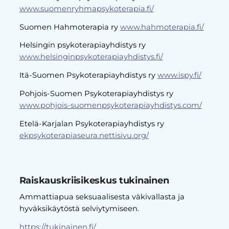
www.suomenryhmapsykoterapia.fi/
Suomen Hahmoterapia ry
www.hahmoterapia.fi/
Helsingin psykoterapiayhdistys ry
www.helsinginpsykoterapiayhdistys.fi/
Itä-Suomen Psykoterapiayhdistys ry
www.ispy.fi/
Pohjois-Suomen Psykoterapiayhdistys ry
www.pohjois-suomenpsykoterapiayhdistys.com/
Etelä-Karjalan Psykoterapiayhdistys ry
ekpsykoterapiaseura.nettisivu.org/
Raiskauskriisikeskus tukinainen
Ammattiapua seksuaalisesta väkivallasta ja
hyväksikäytöstä selviytymiseen.
https://tukinainen.fi/