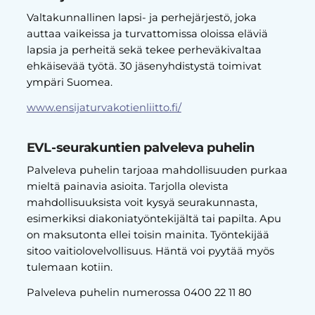
Valtakunnallinen lapsi- ja perhejärjestö, joka
auttaa vaikeissa ja turvattomissa oloissa eläviä
lapsia ja perheitä sekä tekee perheväkivaltaa
ehkäisevää työtä. 30 jäsenyhdistystä toimivat
ympäri Suomea.
www.ensijaturvakotienliitto.fi/
EVL-seurakuntien palveleva puhelin
Palveleva puhelin tarjoaa mahdollisuuden purkaa
mieltä painavia asioita. Tarjolla olevista
mahdollisuuksista voit kysyä seurakunnasta,
esimerkiksi diakoniatyöntekijältä tai papilta. Apu
on maksutonta ellei toisin mainita. Työntekijää
sitoo vaitiolovelvollisuus. Häntä voi pyytää myös
tulemaan kotiin.
Palveleva puhelin numerossa 0400 22 11 80