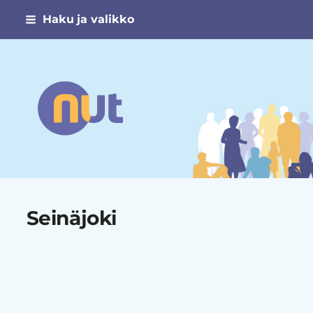
Siirry
Haku ja valikko
sivun
sisältöön
Narsismin uhrien tuki ry
Seinäjoki