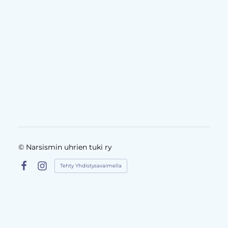
©
Narsismin uhrien tuki ry
Tehty Yhdistysavaimella
Facebook
Instagram