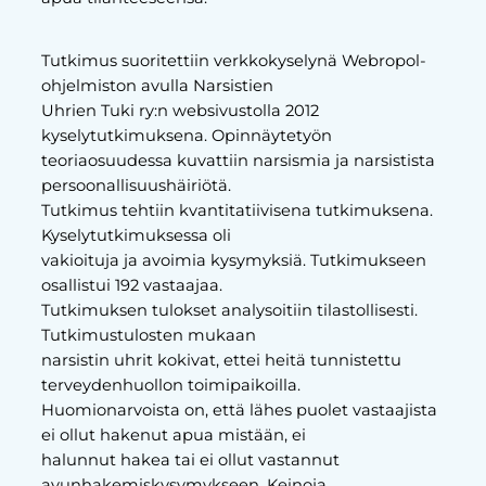
Tutkimus suoritettiin verkkokyselynä Webropol-
ohjelmiston avulla Narsistien
Uhrien Tuki ry:n websivustolla 2012
kyselytutkimuksena. Opinnäytetyön
teoriaosuudessa kuvattiin narsismia ja narsistista
persoonallisuushäiriötä.
Tutkimus tehtiin kvantitatiivisena tutkimuksena.
Kyselytutkimuksessa oli
vakioituja ja avoimia kysymyksiä. Tutkimukseen
osallistui 192 vastaajaa.
Tutkimuksen tulokset analysoitiin tilastollisesti.
Tutkimustulosten mukaan
narsistin uhrit kokivat, ettei heitä tunnistettu
terveydenhuollon toimipaikoilla.
Huomionarvoista on, että lähes puolet vastaajista
ei ollut hakenut apua mistään, ei
halunnut hakea tai ei ollut vastannut
avunhakemiskysymykseen. Keinoja