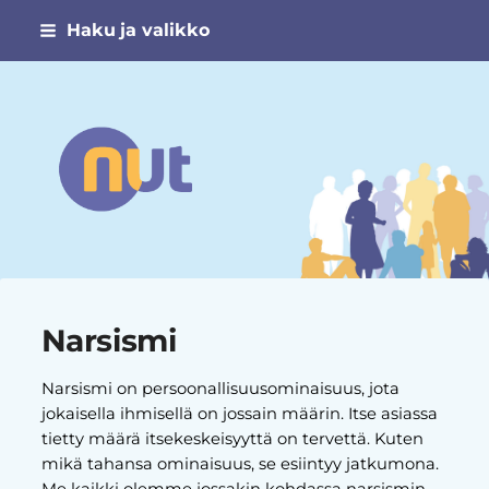
Siirry
Haku ja valikko
sivun
sisältöön
Narsismin uhrien tuki ry
Narsismi
Narsismi on persoonallisuusominaisuus, jota
jokaisella ihmisellä on jossain määrin. Itse asiassa
tietty määrä itsekeskeisyyttä on tervettä. Kuten
mikä tahansa ominaisuus, se esiintyy jatkumona.
Me kaikki olemme jossakin kohdassa narsismin