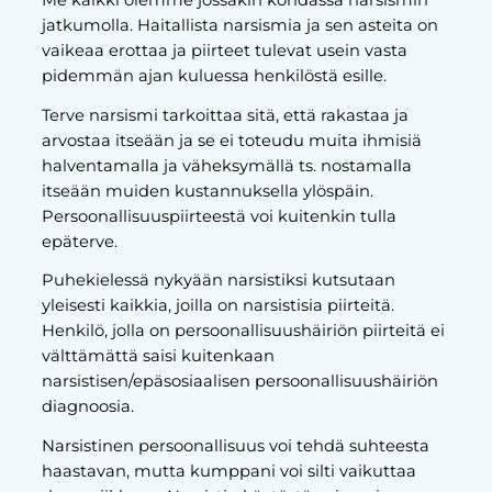
jatkumolla. Haitallista narsismia ja sen asteita on
vaikeaa erottaa ja piirteet tulevat usein vasta
pidemmän ajan kuluessa henkilöstä esille.
Terve narsismi tarkoittaa sitä, että rakastaa ja
arvostaa itseään ja se ei toteudu muita ihmisiä
halventamalla ja väheksymällä ts. nostamalla
itseään muiden kustannuksella ylöspäin.
Persoonallisuuspiirteestä voi kuitenkin tulla
epäterve.
Puhekielessä nykyään narsistiksi kutsutaan
yleisesti kaikkia, joilla on narsistisia piirteitä.
Henkilö, jolla on persoonallisuushäiriön piirteitä ei
välttämättä saisi kuitenkaan
narsistisen/epäsosiaalisen persoonallisuushäiriön
diagnoosia.
Narsistinen persoonallisuus voi tehdä suhteesta
haastavan, mutta kumppani voi silti vaikuttaa