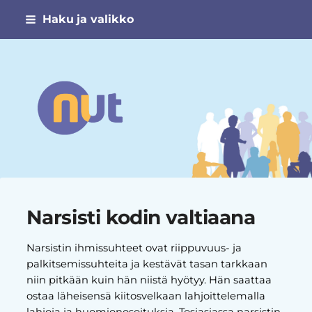
Siirry
Haku ja valikko
sivun
sisältöön
Narsismin uhrien tuki ry
Narsisti kodin valtiaana
Narsistin ihmissuhteet ovat riippuvuus- ja
palkitsemissuhteita ja kestävät tasan tarkkaan
niin pitkään kuin hän niistä hyötyy. Hän saattaa
ostaa läheisensä kiitosvelkaan lahjoittelemalla
lahjoja ja huomionosoituksia. Tosiasiassa narsistin