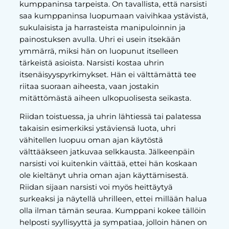
kumppaninsa tarpeista. On tavallista, että narsisti
saa kumppaninsa luopumaan vaivihkaa ystävistä,
sukulaisista ja harrasteista manipuloinnin ja
painostuksen avulla. Uhri ei usein itsekään
ymmärrä, miksi hän on luopunut itselleen
tärkeistä asioista. Narsisti kostaa uhrin
itsenäisyyspyrkimykset. Hän ei välttämättä tee
riitaa suoraan aiheesta, vaan jostakin
mitättömästä aiheen ulkopuolisesta seikasta.
Riidan toistuessa, ja uhrin lähtiessä tai palatessa
takaisin esimerkiksi ystäviensä luota, uhri
vähitellen luopuu oman ajan käytöstä
välttääkseen jatkuvaa selkkausta. Jälkeenpäin
narsisti voi kuitenkin väittää, ettei hän koskaan
ole kieltänyt uhria oman ajan käyttämisestä.
Riidan sijaan narsisti voi myös heittäytyä
surkeaksi ja näytellä uhrilleen, ettei millään halua
olla ilman tämän seuraa. Kumppani kokee tällöin
helposti syyllisyyttä ja sympatiaa, jolloin hänen on