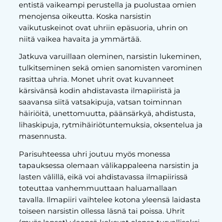
entistä vaikeampi perustella ja puolustaa omien
menojensa oikeutta. Koska narsistin
vaikutuskeinot ovat uhriin epäsuoria, uhrin on
niitä vaikea havaita ja ymmärtää.
Jatkuva varuillaan oleminen, narsistin lukeminen,
tulkitseminen sekä omien sanomisten varominen
rasittaa uhria. Monet uhrit ovat kuvanneet
kärsivänsä kodin ahdistavasta ilmapiiristä ja
saavansa siitä vatsakipuja, vatsan toiminnan
häiriöitä, unettomuutta, päänsärkyä, ahdistusta,
lihaskipuja, rytmihäiriötuntemuksia, oksentelua ja
masennusta.
Parisuhteessa uhri joutuu myös monessa
tapauksessa olemaan välikappaleena narsistin ja
lasten välillä, eikä voi ahdistavassa ilmapiirissä
toteuttaa vanhemmuuttaan haluamallaan
tavalla. Ilmapiiri vaihtelee kotona yleensä laidasta
toiseen narsistin ollessa läsnä tai poissa. Uhrit