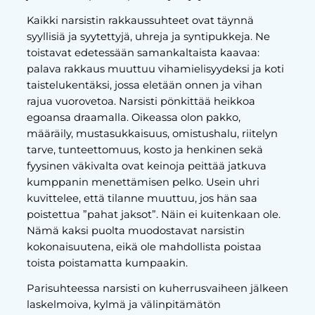
Kaikki narsistin rakkaussuhteet ovat täynnä
syyllisiä ja syytettyjä, uhreja ja syntipukkeja. Ne
toistavat edetessään samankaltaista kaavaa:
palava rakkaus muuttuu vihamielisyydeksi ja koti
taistelukentäksi, jossa eletään onnen ja vihan
rajua vuorovetoa. Narsisti pönkittää heikkoa
egoansa draamalla. Oikeassa olon pakko,
määräily, mustasukkaisuus, omistushalu, riitelyn
tarve, tunteettomuus, kosto ja henkinen sekä
fyysinen väkivalta ovat keinoja peittää jatkuva
kumppanin menettämisen pelko. Usein uhri
kuvittelee, että tilanne muuttuu, jos hän saa
poistettua ”pahat jaksot”. Näin ei kuitenkaan ole.
Nämä kaksi puolta muodostavat narsistin
kokonaisuutena, eikä ole mahdollista poistaa
toista poistamatta kumpaakin.
Parisuhteessa narsisti on kuherrusvaiheen jälkeen
laskelmoiva, kylmä ja välinpitämätön