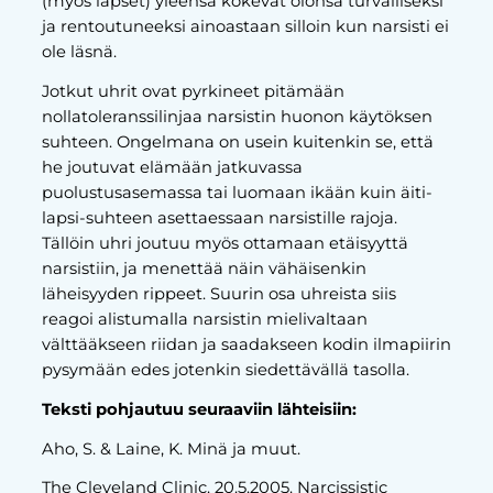
(myös lapset) yleensä kokevat olonsa turvalliseksi
ja rentoutuneeksi ainoastaan silloin kun narsisti ei
ole läsnä.
Jotkut uhrit ovat pyrkineet pitämään
nollatoleranssilinjaa narsistin huonon käytöksen
suhteen. Ongelmana on usein kuitenkin se, että
he joutuvat elämään jatkuvassa
puolustusasemassa tai luomaan ikään kuin äiti-
lapsi-suhteen asettaessaan narsistille rajoja.
Tällöin uhri joutuu myös ottamaan etäisyyttä
narsistiin, ja menettää näin vähäisenkin
läheisyyden rippeet. Suurin osa uhreista siis
reagoi alistumalla narsistin mielivaltaan
välttääkseen riidan ja saadakseen kodin ilmapiirin
pysymään edes jotenkin siedettävällä tasolla.
Teksti pohjautuu seuraaviin lähteisiin:
Aho, S. & Laine, K. Minä ja muut.
The Cleveland Clinic. 20.5.2005. Narcissistic