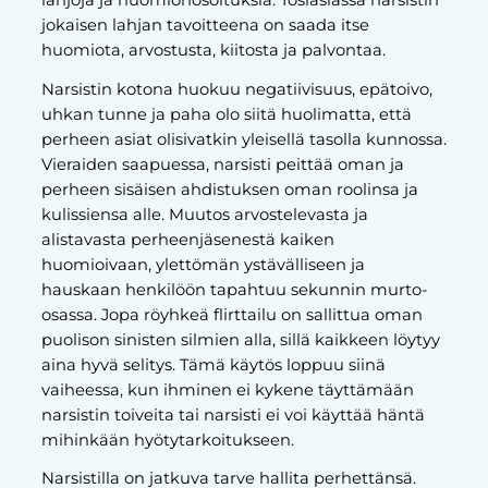
jokaisen lahjan tavoitteena on saada itse
huomiota, arvostusta, kiitosta ja palvontaa.
Narsistin kotona huokuu negatiivisuus, epätoivo,
uhkan tunne ja paha olo siitä huolimatta, että
perheen asiat olisivatkin yleisellä tasolla kunnossa.
Vieraiden saapuessa, narsisti peittää oman ja
perheen sisäisen ahdistuksen oman roolinsa ja
kulissiensa alle. Muutos arvostelevasta ja
alistavasta perheenjäsenestä kaiken
huomioivaan, ylettömän ystävälliseen ja
hauskaan henkilöön tapahtuu sekunnin murto-
osassa. Jopa röyhkeä flirttailu on sallittua oman
puolison sinisten silmien alla, sillä kaikkeen löytyy
aina hyvä selitys. Tämä käytös loppuu siinä
vaiheessa, kun ihminen ei kykene täyttämään
narsistin toiveita tai narsisti ei voi käyttää häntä
mihinkään hyötytarkoitukseen.
Narsistilla on jatkuva tarve hallita perhettänsä.