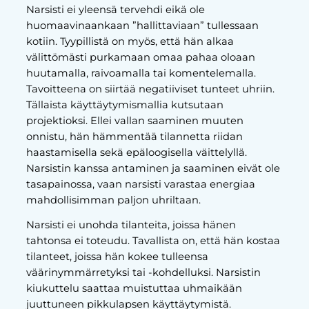
Narsisti ei yleensä tervehdi eikä ole
huomaavinaankaan ”hallittaviaan” tullessaan
kotiin. Tyypillistä on myös, että hän alkaa
välittömästi purkamaan omaa pahaa oloaan
huutamalla, raivoamalla tai komentelemalla.
Tavoitteena on siirtää negatiiviset tunteet uhriin.
Tällaista käyttäytymismallia kutsutaan
projektioksi. Ellei vallan saaminen muuten
onnistu, hän hämmentää tilannetta riidan
haastamisella sekä epäloogisella väittelyllä.
Narsistin kanssa antaminen ja saaminen eivät ole
tasapainossa, vaan narsisti varastaa energiaa
mahdollisimman paljon uhriltaan.
Narsisti ei unohda tilanteita, joissa hänen
tahtonsa ei toteudu. Tavallista on, että hän kostaa
tilanteet, joissa hän kokee tulleensa
väärinymmärretyksi tai -kohdelluksi. Narsistin
kiukuttelu saattaa muistuttaa uhmaikään
juuttuneen pikkulapsen käyttäytymistä.