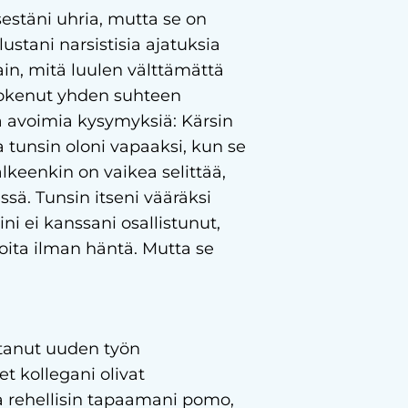
sestäni uhria, mutta se on
ustani narsistisia ajatuksia
ain, mitä luulen välttämättä
 kokenut yhden suhteen
ia avoimia kysymyksiä: Kärsin
 tunsin oloni vapaaksi, kun se
keenkin on vaikea selittää,
sä. Tunsin itseni vääräksi
i ei kanssani osallistunut,
ioita ilman häntä. Mutta se
ttanut uuden työn
t kollegani olivat
ja rehellisin tapaamani pomo,