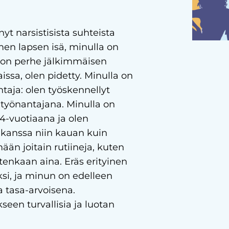
nyt narsistisista suhteista
n lapsen isä, minulla on
 on perhe jälkimmäisen
ssa, olen pidetty. Minulla on
taja: olen työskennellyt
n työnantajana. Minulla on
4-vuotiaana ja olen
 kanssa niin kauan kuin
än joitain rutiineja, kuten
tenkaan aina. Eräs erityinen
ksi, ja minun on edelleen
a tasa-arvoisena.
een turvallisia ja luotan