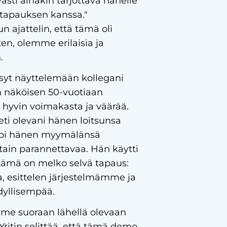
asti ainakin tarjottava hänelle
 tapauksen kanssa."
 ajattelin, että tämä oli
en, olemme erilaisia ja
.
ssyt näyttelemään kollegani
n näköisen 50-vuotiaan
 hyvin voimakasta ja väärää.
eti olevani hänen loitsunsa
 läpi hänen myymälänsä
jotain parannettavaa. Hän käytti
 tämä on melko selvä tapaus:
esittelen järjestelmämme ja
dyllisempää.
mme suoraan lähellä olevaan
itin selittää, että tämä demo