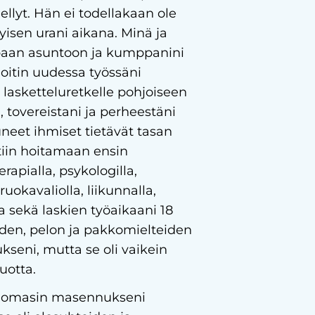
lyt. Hän ei todellakaan ole
yisen urani aikana. Minä ja
aan asuntoon ja kumppanini
aloitin uudessa työssäni
lasketteluretkelle pohjoiseen
 tovereistani ja perheestäni
neet ihmiset tietävät tasan
tiin hoitamaan ensin
terapialla, psykologilla,
ruokavaliolla, liikunnalla,
a sekä laskien työaikaani 18
eyden, pelon ja pakkomielteiden
seni, mutta se oli vaikein
uotta.
huomasin masennukseni