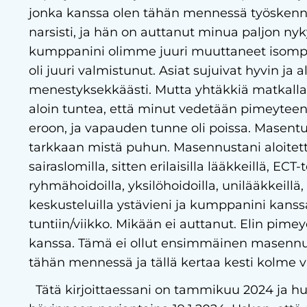
jonka kanssa olen tähän mennessä työskennel
narsisti, ja hän on auttanut minua paljon nyk
kumppanini olimme juuri muuttaneet isomp
oli juuri valmistunut. Asiat sujuivat hyvin ja 
menestyksekkäästi. Mutta yhtäkkiä matkalla 
aloin tuntea, että minut vedetään pimeyteen,
eroon, ja vapauden tunne oli poissa. Masentu
tarkkaan mistä puhun. Masennustani aloitet
sairaslomilla, sitten erilaisilla lääkkeillä, ECT-
ryhmähoidoilla, yksilöhoidoilla, unilääkkeillä, 
keskusteluilla ystävieni ja kumppanini kanss
tuntiin/viikko. Mikään ei auttanut. Elin pim
kanssa. Tämä ei ollut ensimmäinen masennuk
tähän mennessä ja tällä kertaa kesti kolme v
Tätä kirjoittaessani on tammikuu 2024 ja 