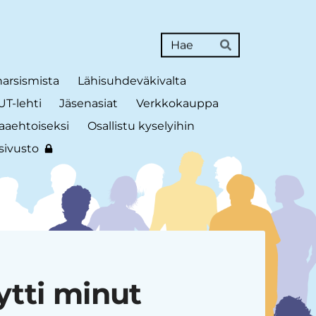
Haku
Hae
narsismista
Lähisuhdeväkivalta
T-lehti
Jäsenasiat
Verkkokauppa
aaehtoiseksi
Osallistu kyselyihin
sivusto
ytti minut