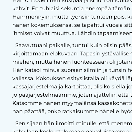
Hän on todellinen kusipää ja sinun on luultav
kahvit. En tuhlaisi sekuntia enempää tämän
Hämmennyin, mutta työnsin tunteen pois, kun
hänen kokemuksensa, se tapahtui vuosia sitt
ihmiset voivat muuttua. Lähdin tapaamiseen
Saavuttuani paikalle, tuntui kuin olisin pää
kirjoittamaan elokuvaan. Tapasin ystävällise
miehen, mutta hänen luonteessaan oli jotain
Hän katsoi minua suoraan silmiin ja tunsin h
vallassa. Kokouksen esityslistalla oli käydä
kassajärjestelmä ja kartoittaa, olisiko siellä 
jo pääjärjestelmäämme, joten ajattelin, että
Katsomme hänen myymälänsä kassakonetta, 
hän päättää, onko ratkaisumme hänelle hyö
Sen sijaan hän ilmoitti minulle, että mene
kahvilaan keskustelemaan palveluistamme. Yr