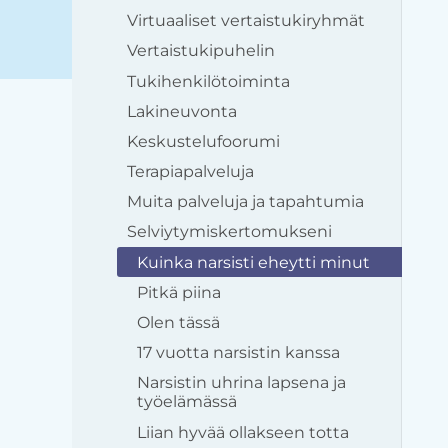
Virtuaaliset vertaistukiryhmät
Vertaistukipuhelin
Tukihenkilötoiminta
Lakineuvonta
Keskustelufoorumi
Terapiapalveluja
Muita palveluja ja tapahtumia
Selviytymiskertomukseni
Kuinka narsisti eheytti minut
Pitkä piina
Olen tässä
17 vuotta narsistin kanssa
Narsistin uhrina lapsena ja
työelämässä
Liian hyvää ollakseen totta