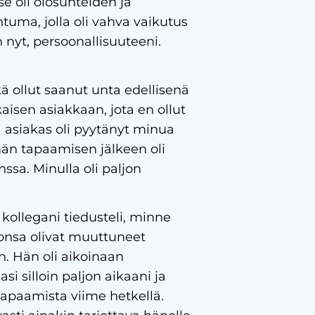
se oli olosuhteiden ja
htuma, jolla oli vahva vaikutus
nyt, persoonallisuuteeni.
ä ollut saanut unta edellisenä
aisen asiakkaan, jota en ollut
 asiakas oli pyytänyt minua
n tapaamisen jälkeen oli
ssa. Minulla oli paljon
kollegani tiedusteli, minne
vonsa olivat muuttuneet
n. Hän oli aikoinaan
i silloin paljon aikaani ja
apaamista viime hetkellä.