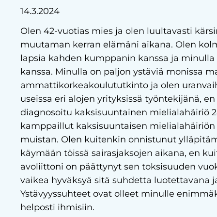
14.3.2024
Olen 42-vuotias mies ja olen luultavasti kärsi
muutaman kerran elämäni aikana. Olen kolme
lapsia kahden kumppanin kanssa ja minulla
kanssa. Minulla on paljon ystäviä monissa mai
ammattikorkeakoulututkinto ja olen uranvaih
useissa eri alojen yrityksissä työntekijänä, e
diagnosoitu kaksisuuntainen mielialahäiriö 2
kamppaillut kaksisuuntaisen mielialahäiriön
muistan. Olen kuitenkin onnistunut ylläpitämä
käymään töissä sairasjaksojen aikana, en kui
avoliittoni on päättynyt sen toksisuuden vuo
vaikea hyväksyä sitä suhdetta luotettavana j
Ystävyyssuhteet ovat olleet minulle enimmäks
helposti ihmisiin.