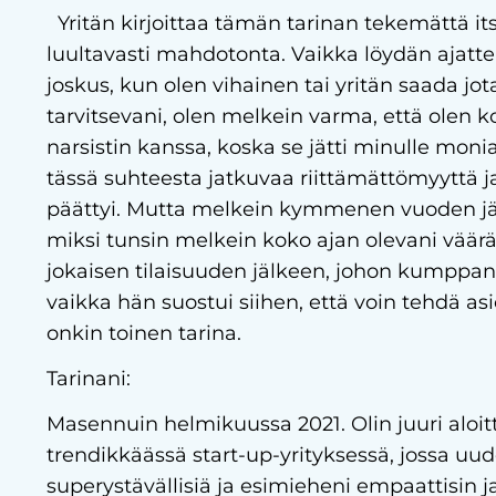
Yritän kirjoittaa tämän tarinan tekemättä it
luultavasti mahdotonta. Vaikka löydän ajattel
joskus, kun olen vihainen tai yritän saada jot
tarvitsevani, olen melkein varma, että olen
narsistin kanssa, koska se jätti minulle mon
tässä suhteesta jatkuvaa riittämättömyyttä ja
päättyi. Mutta melkein kymmenen vuoden jäl
miksi tunsin melkein koko ajan olevani vääräs
jokaisen tilaisuuden jälkeen, johon kumppanin
vaikka hän suostui siihen, että voin tehdä as
onkin toinen tarina.
Tarinani:
Masennuin helmikuussa 2021. Olin juuri aloi
trendikkäässä start-up-yrityksessä, jossa uude
superystävällisiä ja esimieheni empaattisin 