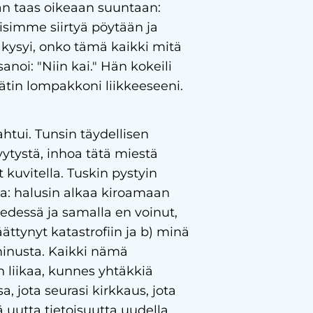
vän taas oikeaan suuntaan:
simme siirtyä pöytään ja
a kysyi, onko tämä kaikki mitä
noi: "Niin kai." Hän kokeili
jätin lompakkoni liikkeeseeni.
htui. Tunsin täydellisen
yytystä, inhoa tätä miestä
t kuvitella. Tuskin pystyin
ena: halusin alkaa kiroamaan
 edessä ja samalla en voinut,
äättynyt katastrofiin ja b) minä
 minusta. Kaikki nämä
an liikaa, kunnes yhtäkkiä
, jota seurasi kirkkaus, jota
 uutta tietoisuutta uudella