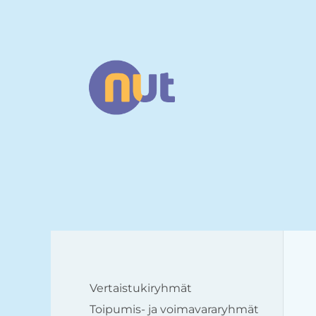
Siirry
sivun
sisältöön
Narsismin uhrien tuki ry
Vertaistukiryhmät
Toipumis- ja voimavararyhmät