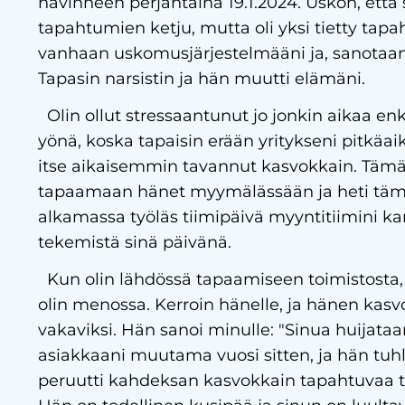
hävinneen perjantaina 19.1.2024. Uskon, että 
tapahtumien ketju, mutta oli yksi tietty tapa
vanhaan uskomusjärjestelmääni ja, sanotaan 
Tapasin narsistin ja hän muutti elämäni.
Olin ollut stressaantunut jo jonkin aikaa enk
yönä, koska tapaisin erään yritykseni pitkäaik
itse aikaisemmin tavannut kasvokkain. Tämä
tapaamaan hänet myymälässään ja heti tämä
alkamassa työläs tiimipäivä myyntitiimini kan
tekemistä sinä päivänä.
Kun olin lähdössä tapaamiseen toimistosta, 
olin menossa. Kerroin hänelle, ja hänen kas
vakaviksi. Hän sanoi minulle: "Sinua huijataa
asiakkaani muutama vuosi sitten, ja hän tuhlas
peruutti kahdeksan kasvokkain tapahtuvaa t