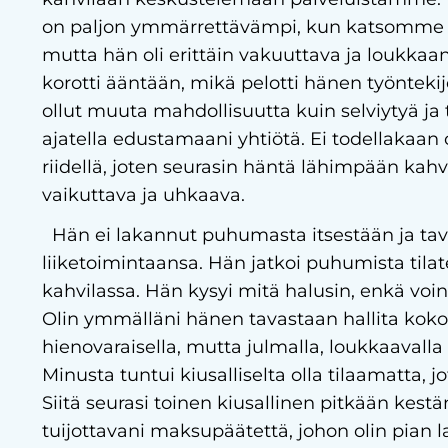
on paljon ymmärrettävämpi, kun katsomme as
mutta hän oli erittäin vakuuttava ja loukkaan
korotti ääntään, mikä pelotti hänen työntekij
ollut muuta mahdollisuutta kuin selviytyä ja
ajatella edustamaani yhtiötä. Ei todellakaan
riidellä, joten seurasin häntä lähimpään kah
vaikuttava ja uhkaava.
Hän ei lakannut puhumasta itsestään ja tav
liiketoimintaansa. Hän jatkoi puhumista tilat
kahvilassa. Hän kysyi mitä halusin, enkä vo
Olin ymmälläni hänen tavastaan hallita kokou
hienovaraisella, mutta julmalla, loukkaavalla
Minusta tuntui kiusalliselta olla tilaamatta, j
Siitä seurasi toinen kiusallinen pitkään kestä
tuijottavani maksupäätettä, johon olin pian l