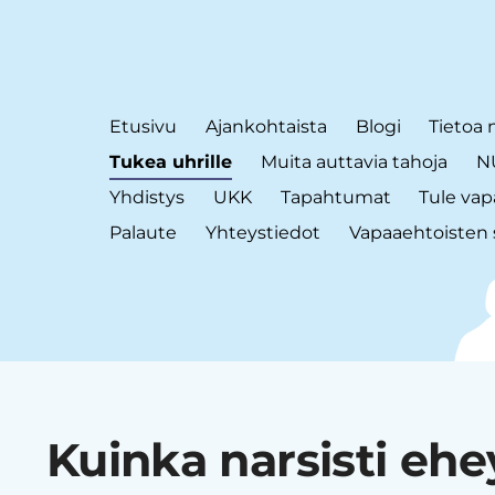
Etusivu
Ajankohtaista
Blogi
Tietoa 
Tukea uhrille
Muita auttavia tahoja
NU
Yhdistys
UKK
Tapahtumat
Tule vap
Palaute
Yhteystiedot
Vapaaehtoisten 
Kuinka narsisti ehe