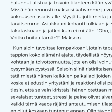
halunnut alistua ja toivoin tilanteen käänty
Missä hän rennosti maksaisi kahvimme ja voi
kokouksen asialistalle. Myyjä tuijotti meitä j
tarvitsemme. Asiakkaani kohautti olkiaan ja sa
takataskuaan ja jatkoi kuin ei mitään: "Oho, 
Voitko hoitaa tämän?" Maksoin.
Kun aloin tavoittaa lompakkoani, jotain tapa
tappion koko elämäni ajalta, täydellistä nöyr
kohtaan ja toivottomuutta, jota en olisi voinu
pysymään pystyssä. Seisoin siinä ristiriitais
tätä miestä hänen kaikkien paikallaolijoiden
koska a) edustin yritystäni ja reaktioni olisi p
tiesin, että se vain kiristäisi hänen otettaan
sekalaiset tunteet, stressi ja paine olivat aiv
kaikki tämä kaaos räjähti antautumisen tilassa
en ollut koskaan tuntenut ennen. Olin täynnä