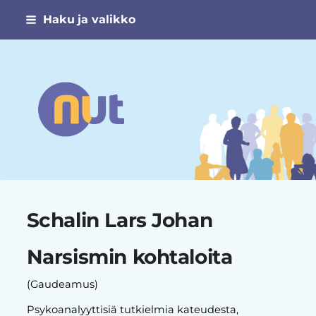
Siirry
Haku ja valikko
sivun
sisältöön
Narsismin uhrien tuki ry
Schalin Lars Johan
Narsismin kohtaloita
(Gaudeamus)
Psykoanalyyttisiä tutkielmia kateudesta,