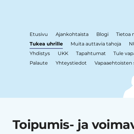
Etusivu
Ajankohtaista
Blogi
Tietoa 
Tukea uhrille
Muita auttavia tahoja
NU
Yhdistys
UKK
Tapahtumat
Tule vap
Palaute
Yhteystiedot
Vapaaehtoisten 
Toipumis- ja voim