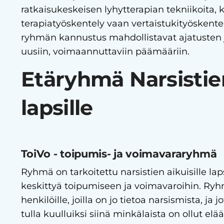
ratkaisukeskeisen lyhytterapian tekniikoita, 
terapiatyöskentely vaan vertaistukityöskentel
ryhmän kannustus mahdollistavat ajatusten
uusiin, voimaannuttaviin päämääriin.
Etäryhmä Narsistien
lapsille
ToiVo - toipumis- ja voimavararyhmä
Ryhmä on tarkoitettu narsistien aikuisille laps
keskittyä toipumiseen ja voimavaroihin. Ryhm
henkilöille, joilla on jo tietoa narsismista, ja 
tulla kuulluiksi siinä minkälaista on ollut el