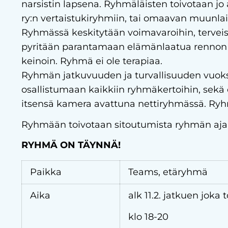
narsistin lapsena. Ryhmäläisten toivotaan j
ry:n vertaistukiryhmiin, tai omaavan muunla
Ryhmässä keskitytään voimavaroihin, terveisi
pyritään parantamaan elämänlaatua rennon 
keinoin. Ryhmä ei ole terapiaa.
Ryhmän jatkuvuuden ja turvallisuuden vuoksi
osallistumaan kaikkiin ryhmäkertoihin, sekä 
itsensä kamera avattuna nettiryhmässä. Ry
Ryhmään toivotaan sitoutumista ryhmän ajak
RYHMÄ ON TÄYNNÄ!
Paikka
Teams, etäryhmä
Aika
alk 11.2. jatkuen joka 
klo 18-20