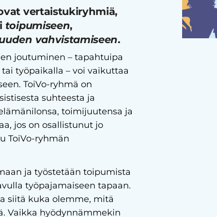
ovat vertaistukiryhmiä,
i
toipumiseen
,
kuuden vahvistamiseen
.
een joutuminen – tapahtuipa
ai työpaikalla – voi vaikuttaa
kseen. ToiVo-ryhmä on
rsistisesta suhteesta ja
elämänilonsa, toimijuutensa ja
 jos on osallistunut jo
tuu ToiVo-ryhmän
maan ja työstetään toipumista
vulla työpajamaiseen tapaan.
 siitä kuka olemme, mitä
ää. Vaikka hyödynnämmekin