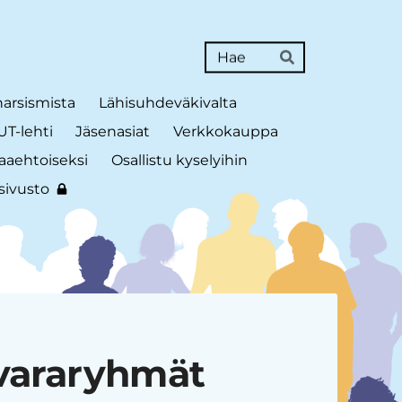
Haku
Hae
narsismista
Lähisuhdeväkivalta
T-lehti
Jäsenasiat
Verkkokauppa
aaehtoiseksi
Osallistu kyselyihin
sivusto
avararyhmät