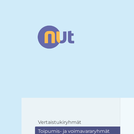
Siirry
sivun
sisältöön
Narsismin uhrien tuki ry
Vertaistukiryhmät
Toipumis- ja voimavararyhmät