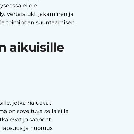
kyseessä ei ole
y. Vertaistuki, jakaminen ja
 ja toiminnan suuntaamisen
 aikuisille
ille, jotka haluavat
ä on soveltuva sellaisille
jotka ovat jo saaneet
ää lapsuus ja nuoruus