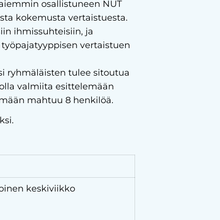
o aiemmin osallistuneen NUT
ista kokemusta vertaistuesta.
in ihmissuhteisiin, ja
työpajatyyppisen vertaistuen
 ryhmäläisten tulee sitoutua
olla valmiita esittelemään
hmään mahtuu 8 henkilöä.
si.
toinen keskiviikko