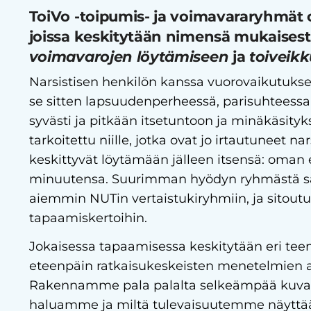
ToiVo -toipumis- ja voimavararyhmät 
joissa keskitytään nimensä mukaisest
voimavarojen löytämiseen
ja
toiveik
Narsistisen henkilön kanssa vuorovaikutuks
se sitten lapsuudenperheessä, parisuhteessa t
syvästi ja pitkään itsetuntoon ja minäkäsity
tarkoitettu niille, jotka ovat jo irtautuneet na
keskittyvät löytämään jälleen itsensä: oman 
minuutensa. Suurimman hyödyn ryhmästä saa,
aiemmin NUTin vertaistukiryhmiin, ja sitou
tapaamiskertoihin.
Jokaisessa tapaamisessa keskitytään eri tee
eteenpäin ratkaisukeskeisten menetelmien a
Rakennamme pala palalta selkeämpää kuvaa
haluamme ja miltä tulevaisuutemme näytt