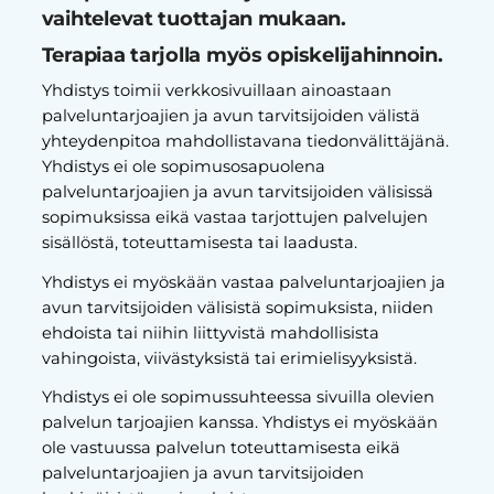
vaihtelevat tuottajan mukaan.
Terapiaa tarjolla myös opiskelijahinnoin.
Yhdistys toimii verkkosivuillaan ainoastaan
palveluntarjoajien ja avun tarvitsijoiden välistä
yhteydenpitoa mahdollistavana tiedonvälittäjänä.
Yhdistys ei ole sopimusosapuolena
palveluntarjoajien ja avun tarvitsijoiden välisissä
sopimuksissa eikä vastaa tarjottujen palvelujen
sisällöstä, toteuttamisesta tai laadusta.
Yhdistys ei myöskään vastaa palveluntarjoajien ja
avun tarvitsijoiden välisistä sopimuksista, niiden
ehdoista tai niihin liittyvistä mahdollisista
vahingoista, viivästyksistä tai erimielisyyksistä.
Yhdistys ei ole sopimussuhteessa sivuilla olevien
palvelun tarjoajien kanssa. Yhdistys ei myöskään
ole vastuussa palvelun toteuttamisesta eikä
palveluntarjoajien ja avun tarvitsijoiden