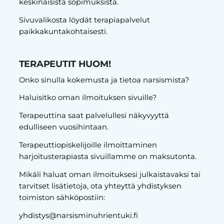
keskinäisistä sopimuksista.
Sivuvalikosta löydät terapiapalvelut
paikkakuntakohtaisesti.
TERAPEUTIT HUOM!
Onko sinulla kokemusta ja tietoa narsismista?
Haluisitko oman ilmoituksen sivuille?
Terapeuttina saat palvelullesi näkyvyyttä
edulliseen vuosihintaan.
Terapeuttiopiskelijoille ilmoittaminen
harjoitusterapiasta sivuillamme on maksutonta.
Mikäli haluat oman ilmoituksesi julkaistavaksi tai
tarvitset lisätietoja, ota yhteyttä yhdistyksen
toimiston sähköpostiin:
yhdistys@narsisminuhrientuki.fi