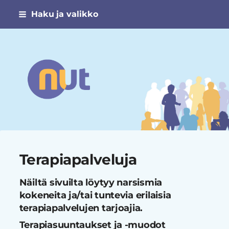
Siirry
Haku ja valikko
sivun
sisältöön
Narsismin uhrien tuki ry
Terapiapalveluja
Näiltä sivuilta löytyy narsismia
kokeneita ja/tai tuntevia erilaisia
terapiapalvelujen tarjoajia.
Terapiasuuntaukset ja -muodot