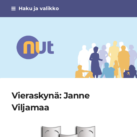
Siirry
Haku ja valikko
sivun
sisältöön
Narsismin uhrien tuki ry
Vieraskynä: Janne
Viljamaa