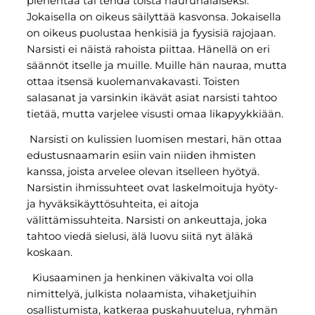
pienentää tai tehdä toista naurunalaiseksi.
Jokaisella on oikeus säilyttää kasvonsa. Jokaisella
on oikeus puolustaa henkisiä ja fyysisiä rajojaan.
Narsisti ei näistä rahoista piittaa. Hänellä on eri
säännöt itselle ja muille. Muille hän nauraa, mutta
ottaa itsensä kuolemanvakavasti. Toisten
salasanat ja varsinkin ikävät asiat narsisti tahtoo
tietää, mutta varjelee visusti omaa likapyykkiään.
Narsisti on kulissien luomisen mestari, hän ottaa
edustusnaamarin esiin vain niiden ihmisten
kanssa, joista arvelee olevan itselleen hyötyä.
Narsistin ihmissuhteet ovat laskelmoituja hyöty-
ja hyväksikäyttösuhteita, ei aitoja
välittämissuhteita. Narsisti on ankeuttaja, joka
tahtoo viedä sielusi, älä luovu siitä nyt äläkä
koskaan.
Kiusaaminen ja henkinen väkivalta voi olla
nimittelyä, julkista nolaamista, vihaketjuihin
osallistumista, katkeraa puskahuutelua, ryhmän