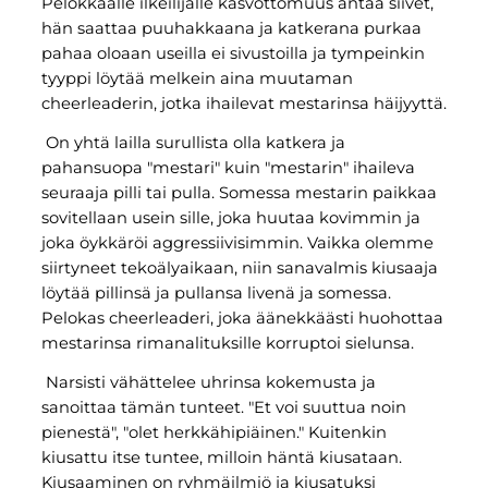
Pelokkaalle ilkeilijälle kasvottomuus antaa siivet,
hän saattaa puuhakkaana ja katkerana purkaa
pahaa oloaan useilla ei sivustoilla ja tympeinkin
tyyppi löytää melkein aina muutaman
cheerleaderin, jotka ihailevat mestarinsa häijyyttä.
On yhtä lailla surullista olla katkera ja
pahansuopa "mestari" kuin "mestarin" ihaileva
seuraaja pilli tai pulla. Somessa mestarin paikkaa
sovitellaan usein sille, joka huutaa kovimmin ja
joka öykkäröi aggressiivisimmin. Vaikka olemme
siirtyneet tekoälyaikaan, niin sanavalmis kiusaaja
löytää pillinsä ja pullansa livenä ja somessa.
Pelokas cheerleaderi, joka äänekkäästi huohottaa
mestarinsa rimanalituksille korruptoi sielunsa.
Narsisti vähättelee uhrinsa kokemusta ja
sanoittaa tämän tunteet. "Et voi suuttua noin
pienestä", "olet herkkähipiäinen." Kuitenkin
kiusattu itse tuntee, milloin häntä kiusataan.
Kiusaaminen on ryhmäilmiö ja kiusatuksi