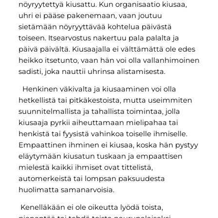
nöyryytettyä kiusattu. Kun organisaatio kiusaa,
uhri ei pääse pakenemaan, vaan joutuu
sietämään nöyryyttävää kohtelua päivästä
toiseen. Itsearvostus nakertuu pala palalta ja
päivä päivältä. Kiusaajalla ei välttämättä ole edes
heikko itsetunto, vaan hän voi olla vallanhimoinen
sadisti, joka nauttii uhrinsa alistamisesta.
Henkinen väkivalta ja kiusaaminen voi olla
hetkellistä tai pitkäkestoista, mutta useimmiten
suunnitelmallista ja tahallista toimintaa, jolla
kiusaaja pyrkii aiheuttamaan mielipahaa tai
henkistä tai fyysistä vahinkoa toiselle ihmiselle.
Empaattinen ihminen ei kiusaa, koska hän pystyy
eläytymään kiusatun tuskaan ja empaattisen
mielestä kaikki ihmiset ovat tittelistä,
automerkeistä tai lompsan paksuudesta
huolimatta samanarvoisia.
Kenelläkään ei ole oikeutta lyödä toista,