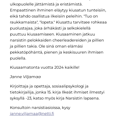
ulkopuolelle jättämistä ja eristämistä.
Empaattinen ihminen eläytyy kiusatun tunteisiin,
eikä tahdo osallistua ilkeisiin peleihin. "Tuo on
raukkamaista", "lopeta." Kiusattu tarvitsee rohkeaa
puolustajaa, joka ärhäkästi ja selkokielellä
puuttuu kiusaamiseen. Kiusaaminen jatkuu
narsistin pelokkaiden cheerleadereiden ja pillien
ja pillien takia. Ole sinä oman elämäsi
pekkatöpöhäntä, pienen ja keskisuuren ihmisen
puolella.
Kiusaamatonta vuotta 2024 kaikille!
Janne Viljamaa
Kirjoittaja ja opettaja, sosiaalipsykologi ja
tietokirjailija, jonka 15. kirja Ilkeät ihmiset ilmestyi
syksyllä -23, katso myös kirja Narsistin lapsena.
Konsultoin narsistiasioissa, kysy
janne.viljamaa@netti.fi