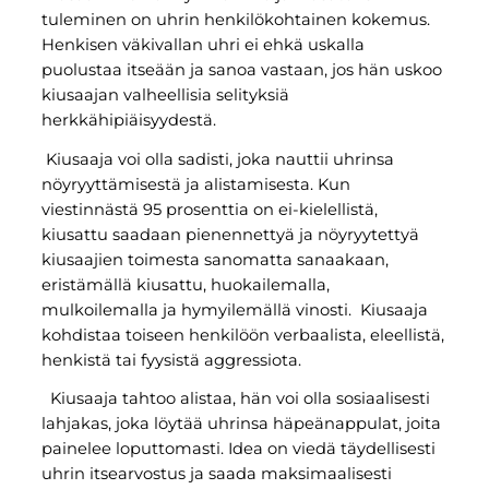
tuleminen on uhrin henkilökohtainen kokemus.
Henkisen väkivallan uhri ei ehkä uskalla
puolustaa itseään ja sanoa vastaan, jos hän uskoo
kiusaajan valheellisia selityksiä
herkkähipiäisyydestä.
Kiusaaja voi olla sadisti, joka nauttii uhrinsa
nöyryyttämisestä ja alistamisesta. Kun
viestinnästä 95 prosenttia on ei-kielellistä,
kiusattu saadaan pienennettyä ja nöyryytettyä
kiusaajien toimesta sanomatta sanaakaan,
eristämällä kiusattu, huokailemalla,
mulkoilemalla ja hymyilemällä vinosti. Kiusaaja
kohdistaa toiseen henkilöön verbaalista, eleellistä,
henkistä tai fyysistä aggressiota.
Kiusaaja tahtoo alistaa, hän voi olla sosiaalisesti
lahjakas, joka löytää uhrinsa häpeänappulat, joita
painelee loputtomasti. Idea on viedä täydellisesti
uhrin itsearvostus ja saada maksimaalisesti