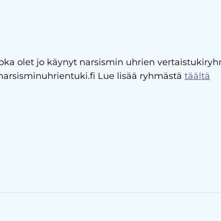
joka olet jo käynyt narsismin uhrien vertaistukiry
arsisminuhrientuki.fi Lue lisää ryhmästä
täältä