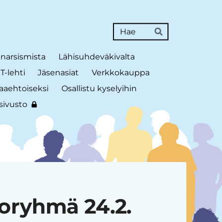
Haku
Hae
 narsismista
Lähisuhdeväkivalta
-lehti
Jäsenasiat
Verkkokauppa
aaehtoiseksi
Osallistu kyselyihin
sivusto
oryhmä 24.2.