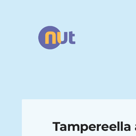
Siirry
sivun
sisältöön
Narsismin uhrien tuki ry
Tampereella 