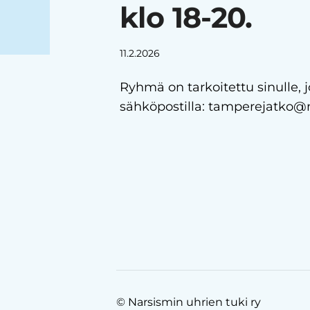
klo 18-20.
11.2.2026
Ryhmä on tarkoitettu sinulle, 
sähköpostilla: tamperejatko@n
©
Narsismin uhrien tuki ry