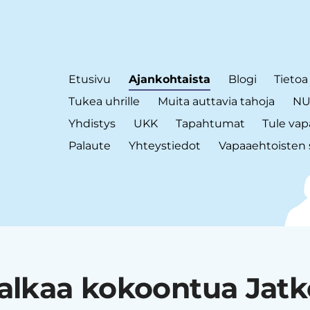
Etusivu
Ajankohtaista
Blogi
Tietoa
Tukea uhrille
Muita auttavia tahoja
NUT
Yhdistys
UKK
Tapahtumat
Tule vap
Palaute
Yhteystiedot
Vapaaehtoisten 
alkaa kokoontua Jatk