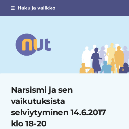
Siirry
Haku ja valikko
sivun
sisältöön
Narsismin uhrien tuki ry
Narsismi ja sen
vaikutuksista
selviytyminen 14.6.2017
klo 18-20