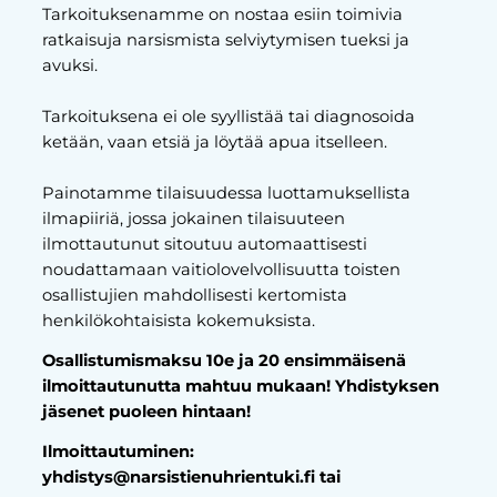
Tarkoituksenamme on nostaa esiin toimivia
ratkaisuja narsismista selviytymisen tueksi ja
avuksi.
Tarkoituksena ei ole syyllistää tai diagnosoida
ketään, vaan etsiä ja löytää apua itselleen.
Painotamme tilaisuudessa luottamuksellista
ilmapiiriä, jossa jokainen tilaisuuteen
ilmottautunut sitoutuu automaattisesti
noudattamaan vaitiolovelvollisuutta toisten
osallistujien mahdollisesti kertomista
henkilökohtaisista kokemuksista.
Osallistumismaksu 10e ja 20 ensimmäisenä
ilmoittautunutta mahtuu mukaan! Yhdistyksen
jäsenet puoleen hintaan!
Ilmoittautuminen:
yhdistys@narsistienuhrientuki.fi tai