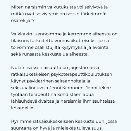
Miten narsismin vaikutuksista voi selviytyä ja
mitkä ovat selviytymisprosessin tärkeimmät
osatekijät?
Vaikkakin luennoimme ja kerromme aiheesta on
tilaisuus tarkoitettu vuorovaikutteiseksi, jossa
toivomme osallistujilta kysymyksiä ja avointa,
sekä runsasta keskustelua aiheesta.
Nut:in lisäksi tilaisuutta on järjestämässä
ratkaisukeskeisen psykoterapeuttikoulutuksen
käynyt psykiatrinen sairaanhoitaja ja
seksuaalineuvoja Jenni Kinnunen. Jenni tekee
työtään terapeuttina kohdistaen apua
lähisuhdeväkivaltaa ja narsismia ihmissuhteissa
kokeneille.
Pyrimme ratkaisukeskeiseen keskusteluun, jossa
suuntana on hyvä ja mielekäs tulevaisuus.