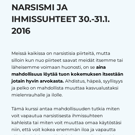
NARSISMI JA
IHMISSUHTEET 30.-31.1.
2016
Meissä kaikissa on narsistisia piirteitä, mutta
silloin kun nuo piirteet saavat meidät itsemme tai
läheisemme voimaan huonosti, on se
aina
mahdollisuus löytää tuon kokemuksen itsestään
jotain hyvin arvokasta.
Ahdistus, häpeä, syyllisyys
ja pelko on mahdollista muuttaa kasvualustaksi
mielenrauhalle ja ilolle.
Tämä kurssi antaa mahdollisuuden tutkia miten
voit vapautua narsistisesta ihmissuhteen
kahleista tai miten voit muuttaa omaa käytöstäsi
niin, että voit kokea enemmän iloa ja vapautta