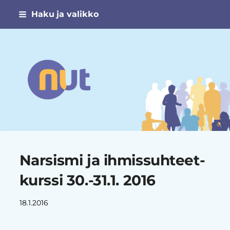
Siirry
Haku ja valikko
sivun
sisältöön
Narsismin uhrien tuki ry
Narsismi ja ihmissuhteet-
kurssi 30.-31.1. 2016
18.1.2016