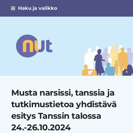
Siirry
Haku ja valikko
sivun
sisältöön
Narsismin uhrien tuki ry
Musta narsissi, tanssia ja
tutkimustietoa yhdistävä
esitys Tanssin talossa
24.-26.10.2024