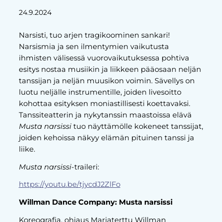
24.9.2024
Narsisti, tuo arjen tragikoominen sankari!
Narsismia ja sen ilmentymien vaikutusta
ihmisten välisessä vuorovaikutuksessa pohtiva
esitys nostaa musiikin ja liikkeen pääosaan neljän
tanssijan ja neljän muusikon voimin. Sävellys on
luotu neljälle instrumentille, joiden livesoitto
kohottaa esityksen moniastillisesti koettavaksi.
Tanssiteatterin ja nykytanssin maastoissa elävä
Musta narsissi
tuo näyttämölle kokeneet tanssijat,
joiden kehoissa näkyy elämän pituinen tanssi ja
liike.
Musta narsissi
-traileri:
https://youtu.be/tjycdJ2ZlFo
Willman Dance Company: Musta narsissi
Koreografia, ohjaus Marjaterttu Willman