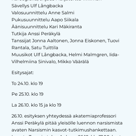
Sävellys Ulf Långbacka
Valosuunnittelu Anne Salmi
Pukusuunnittelu Aapo Siikala
Äänisuunnittelu Kari Mäkiranta
Tutkija Anssi Peräkylä
Tanssijat Jonna Aaltonen, Jonna Eiskonen, Tuovi
Rantala, Satu Tuittila
Muusikot Ulf Långbacka, Helmi Malmgren, Iida-
Vilhelmiina Sinivalo, Mikko Väärälä
Esitysajat:
To 24.10. klo 19
Pe 25.10. klo 19
La 26.10. klo 15 ja klo 19
26.10. esityksen yhteydessä akatemiaprofessori
Anssi Peräkylä pitää yleisölle luennon narsismista
avaten Narsismin kasvot-tutkimushankettaan.