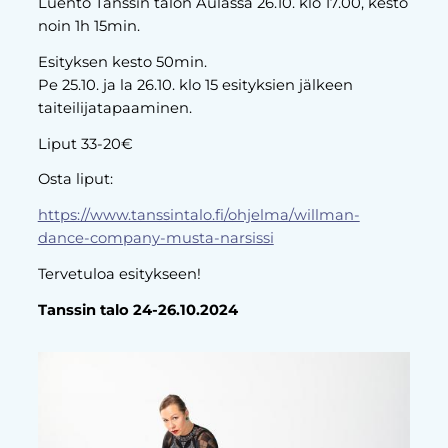
Luento Tanssin talon Aulassa 26.10. klo 17.00, kesto
noin 1h 15min.
Esityksen kesto 50min.
Pe 25.10. ja la 26.10. klo 15 esityksien jälkeen
taiteilijatapaaminen.
Liput 33-20€
Osta liput:
https://www.tanssintalo.fi/ohjelma/willman-
dance-company-musta-narsissi
Tervetuloa esitykseen!
Tanssin talo 24-26.10.2024