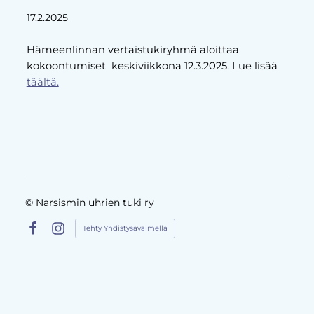
17.2.2025
Hämeenlinnan vertaistukiryhmä aloittaa
kokoontumiset keskiviikkona 12.3.2025. Lue lisää
täältä.
©
Narsismin uhrien tuki ry
Tehty Yhdistysavaimella
Facebook
Instagram