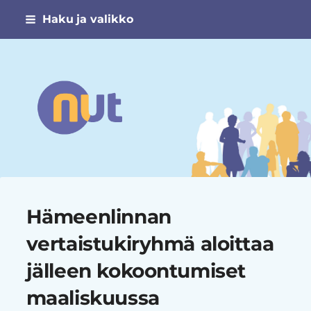
Siirry
Haku ja valikko
sivun
sisältöön
Narsismin uhrien tuki ry
Hämeenlinnan
vertaistukiryhmä aloittaa
jälleen kokoontumiset
maaliskuussa