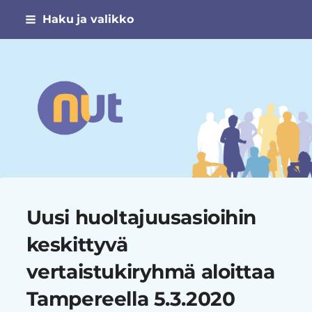
Siirry
Haku ja valikko
sivun
sisältöön
Narsismin uhrien tuki ry
Uusi huoltajuusasioihin
keskittyvä
vertaistukiryhmä aloittaa
Tampereella 5.3.2020