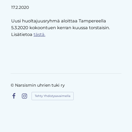
17.2.2020
Uusi huoltajuusryhmä aloittaa Tampereella
5.3.2020 kokoontuen kerran kuussa torstaisin.
Lisätietoa
tästä.
©
Narsismin uhrien tuki ry
Tehty Yhdistysavaimella
Facebook
Instagram