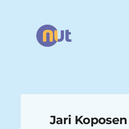
Siirry
sivun
sisältöön
Narsismin uhrien tuki ry
Jari Koposen