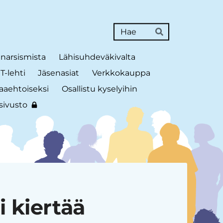
Haku
Hae
 narsismista
Lähisuhdeväkivalta
-lehti
Jäsenasiat
Verkkokauppa
aaehtoiseksi
Osallistu kyselyihin
sivusto
 kiertää