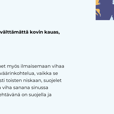
ä välttämättä kovin kauas,
ykenet myös ilmaisemaan vihaa
 väärinkohtelua, vaikka se
ti toisten niskaan, suojelet
a viha sanana sinussa
ehtävänä on suojella ja