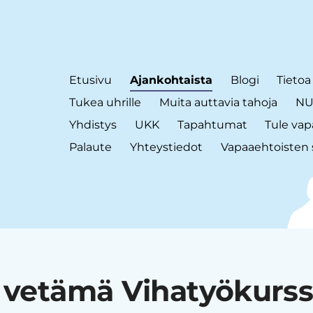
Etusivu
Ajankohtaista
Blogi
Tietoa
Tukea uhrille
Muita auttavia tahoja
NUT
Yhdistys
UKK
Tapahtumat
Tule vap
Palaute
Yhteystiedot
Vapaaehtoisten 
 vetämä Vihatyökurssi