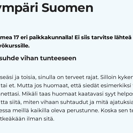
ympäri Suomen
ea 17 eri paikkakunnalla! Ei siis tarvitse lähte
yökurssille.
 suhde vihan tunteeseen
eäsi ja toisia, sinulla on terveet rajat. Silloin k
 tai et. Mutta jos huomaat, että siedät esimerkiksi
nettasi. Mikäli taas huomaat kaatavasi syyt helpos
ta siitä, miten vihaan suhtaudut ja mitä ajatuksi
essa meillä kaikilla oleva perustunne. Koska sen t
tkeäkään ilman sitä.