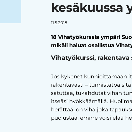
kesäkuussa 
11.5.2018
18 Vihatyökurssia ympäri Suom
mikäli haluat osallistua Vihat
Vihatyökurssi, rakentava
Jos kykenet kunnioittamaan its
rakentavasti – tunnistatpa sitä
satuttaa, tukahdutat vihan tun
itseäsi hyökkäämällä. Huolimat
herättää, on viha joka tapauks
puolustaa, emme voisi elää he